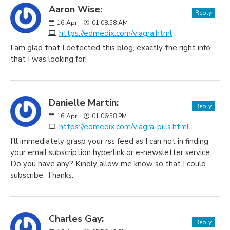
Aaron Wise:
Reply
16
Apr
01:08:58 AM
https://edmedix.com/viagra.html
I am glad that I detected this blog, exactly the right info
that I was looking for!
Danielle Martin:
Reply
16
Apr
01:06:58 PM
https://edmedix.com/viagra-pills.html
I'll immediately grasp your rss feed as I can not in finding
your email subscription hyperlink or e-newsletter service.
Do you have any? Kindly allow me know so that I could
subscribe. Thanks.
Charles Gay:
Reply