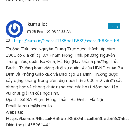
kumu.io:
Reply
25
Feb
08:05:33 AM
Https://kumu.io/NhacaiFB88betB88S/nhacaifb88betb88s#nhacaifb88betb88s
Trường Tiểu học Nguyễn Trung Trực được thành lập năm
1985 có địa chỉ tại 9A Phạm Hồng Thái, phường Nguyễn
Trung Trực, quận Ba Đình, Hà Nội (Nay thành phường Trúc
Bạch). Trường hoạt động dưới sự quản lý của UBND quận Ba
Đình và Phòng Giáo dục và Đào tạo Ba Đình. Trường được
xây dựng khang trang trên diện tích hơn 3000 m2 với đủ các
phòng học và phòng chức năng cho các hoạt động học tập,
vui chơi, giải trí của học sinh.
Địa chỉ: Số 9A Phạm Hồng Thái - Ba Đình - Hà Nội
Email: kumu.io@kumu.io
website:
Https://kumu.io/NhacaiFB88betB88S/nhacaifb88betb88s#nha
Điện thoại: 438261441