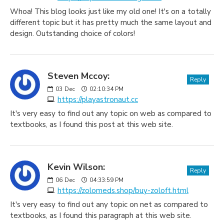
Whoa! This blog looks just like my old one! It's on a totally
different topic but it has pretty much the same layout and
design. Outstanding choice of colors!
Steven Mccoy:
Reply
03
Dec
02:10:34 PM
https://playastronaut.cc
It's very easy to find out any topic on web as compared to
textbooks, as I found this post at this web site.
Kevin Wilson:
Reply
06
Dec
04:33:59 PM
https://zolomeds.shop/buy-zoloft.html
It's very easy to find out any topic on net as compared to
textbooks, as I found this paragraph at this web site.