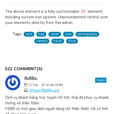
The above element is a fully customizable
element,
hr
including custom icon options. Unprecedented control over
your elements directly from the admin.
Tags:
cool
bag
smart
man
photography
camera
travel
shop
522 COMMENT(S)
fb88s:
Reply
13
Feb
02:44:14 PM
Https://fb88s.org
Dịch vụ khách hàng trực tuyến rất tốt, thái độ phục vụ nhanh
chóng và thân thiện.
FB88 có một giao diện người dùng rất thân thiện, tôi có thể