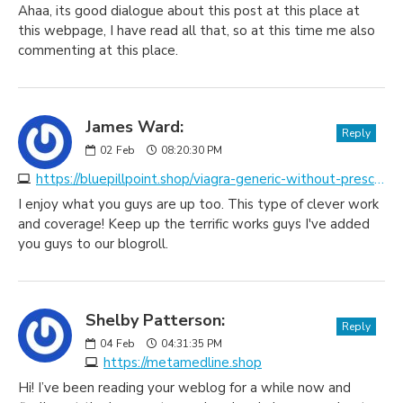
Ahaa, its good dialogue about this post at this place at
this webpage, I have read all that, so at this time me also
commenting at this place.
James Ward:
Reply
02
Feb
08:20:30 PM
https://bluepillpoint.shop/viagra-generic-without-prescription.html
I enjoy what you guys are up too. This type of clever work
and coverage! Keep up the terrific works guys I've added
you guys to our blogroll.
Shelby Patterson:
Reply
04
Feb
04:31:35 PM
https://metamedline.shop
Hi! I’ve been reading your weblog for a while now and