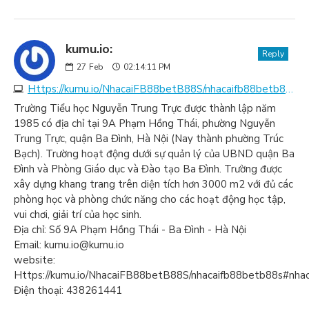
kumu.io:
Reply
27
Feb
02:14:11 PM
Https://kumu.io/NhacaiFB88betB88S/nhacaifb88betb88s#nhacaifb88betb88s
Trường Tiểu học Nguyễn Trung Trực được thành lập năm
1985 có địa chỉ tại 9A Phạm Hồng Thái, phường Nguyễn
Trung Trực, quận Ba Đình, Hà Nội (Nay thành phường Trúc
Bạch). Trường hoạt động dưới sự quản lý của UBND quận Ba
Đình và Phòng Giáo dục và Đào tạo Ba Đình. Trường được
xây dựng khang trang trên diện tích hơn 3000 m2 với đủ các
phòng học và phòng chức năng cho các hoạt động học tập,
vui chơi, giải trí của học sinh.
Địa chỉ: Số 9A Phạm Hồng Thái - Ba Đình - Hà Nội
Email: kumu.io@kumu.io
website:
Https://kumu.io/NhacaiFB88betB88S/nhacaifb88betb88s#nha
Điện thoại: 438261441