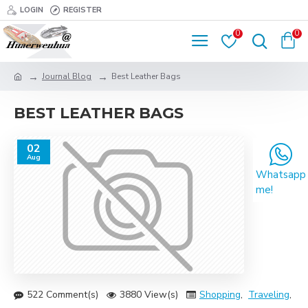
LOGIN
REGISTER
0
0
Journal Blog
Best Leather Bags
BEST LEATHER BAGS
02
Aug
Whatsapp
me!
522 Comment(s)
3880 View(s)
Shopping
,
Traveling
,
Br