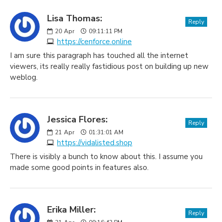
Lisa Thomas:
Reply
20
Apr
09:11:11 PM
https://cenforce.online
I am sure this paragraph has touched all the internet
viewers, its really really fastidious post on building up new
weblog.
Jessica Flores:
Reply
21
Apr
01:31:01 AM
https://vidalisted.shop
There is visibly a bunch to know about this. I assume you
made some good points in features also.
Erika Miller:
Reply