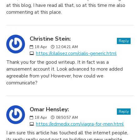
at this blog, I have read all that, so at this time me also
commenting at this place.
Christine Stein:
Reply
18
Apr
12:04:21 AM
https://cilalisez.com/cialis-generic.html
Thank you for the good writeup. It in fact was a
amusement account it. Look advanced to more added
agreeable from you! However, how could we
communicate?
Omar Hensley:
Reply
18
Apr
08:50:57 AM
https://edmedix.com/viagra-for-men.html
I am sure this article has touched all the internet people,
its really really good post on building up new website.