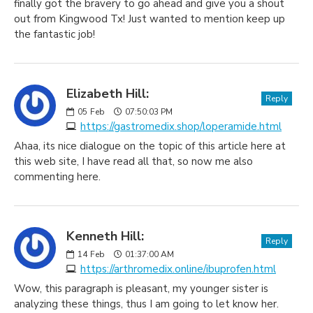
finally got the bravery to go ahead and give you a shout
out from Kingwood Tx! Just wanted to mention keep up
the fantastic job!
Elizabeth Hill:
Reply
05
Feb
07:50:03 PM
https://gastromedix.shop/loperamide.html
Ahaa, its nice dialogue on the topic of this article here at
this web site, I have read all that, so now me also
commenting here.
Kenneth Hill:
Reply
14
Feb
01:37:00 AM
https://arthromedix.online/ibuprofen.html
Wow, this paragraph is pleasant, my younger sister is
analyzing these things, thus I am going to let know her.