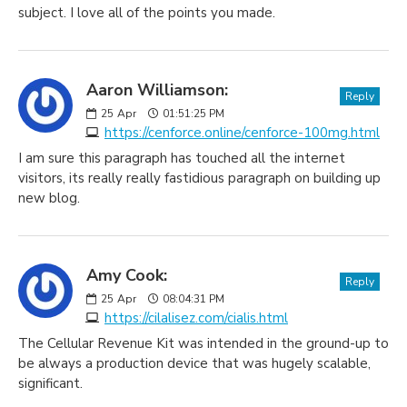
subject. I love all of the points you made.
Aaron Williamson:
Reply
25
Apr
01:51:25 PM
https://cenforce.online/cenforce-100mg.html
I am sure this paragraph has touched all the internet
visitors, its really really fastidious paragraph on building up
new blog.
Amy Cook:
Reply
25
Apr
08:04:31 PM
https://cilalisez.com/cialis.html
The Cellular Revenue Kit was intended in the ground-up to
be always a production device that was hugely scalable,
significant.