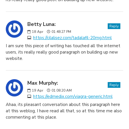
Betty Luna:
Reply
18
Apr
01:48:27 PM
https://cilalisez.com/tadalafil-20mg.html
I am sure this piece of writing has touched all the internet
users, its really really good paragraph on building up new
website.
Max Murphy:
Reply
19
Apr
01:08:20 AM
https://edmedix.com/viagra-generic.html
Ahaa, its pleasant conversation about this paragraph here
at this weblog, I have read all that, so at this time me also
commenting at this place.