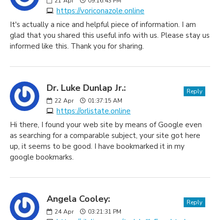
21
Apr
09:16:43 PM
https://voriconazole.online
It's actually a nice and helpful piece of information. I am
glad that you shared this useful info with us. Please stay us
informed like this. Thank you for sharing.
Dr. Luke Dunlap Jr.:
Reply
22
Apr
01:37:15 AM
https://orlistate.online
Hi there, I found your web site by means of Google even
as searching for a comparable subject, your site got here
up, it seems to be good. I have bookmarked it in my
google bookmarks.
Angela Cooley:
Reply
24
Apr
03:21:31 PM