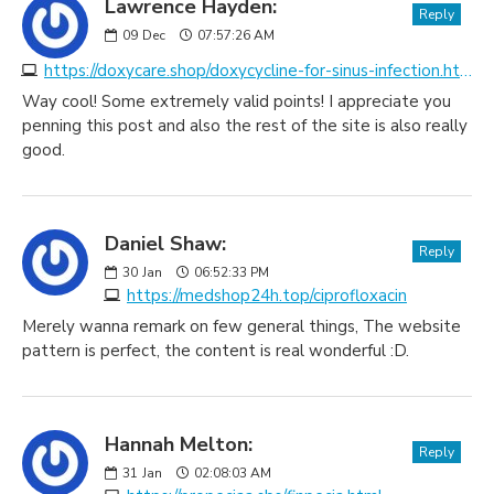
Lawrence Hayden:
Reply
09
Dec
07:57:26 AM
https://doxycare.shop/doxycycline-for-sinus-infection.html
Way cool! Some extremely valid points! I appreciate you
penning this post and also the rest of the site is also really
good.
Daniel Shaw:
Reply
30
Jan
06:52:33 PM
https://medshop24h.top/ciprofloxacin
Merely wanna remark on few general things, The website
pattern is perfect, the content is real wonderful :D.
Hannah Melton:
Reply
31
Jan
02:08:03 AM