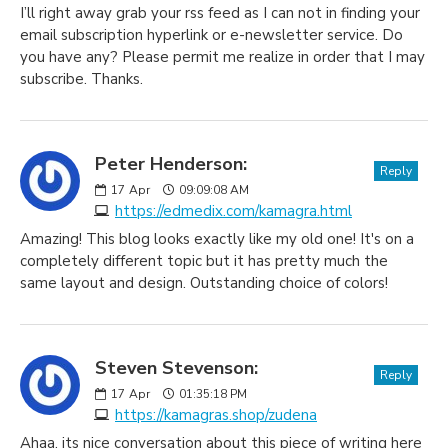
I’ll right away grab your rss feed as I can not in finding your
email subscription hyperlink or e-newsletter service. Do
you have any? Please permit me realize in order that I may
subscribe. Thanks.
Peter Henderson:
Reply
17
Apr
09:09:08 AM
https://edmedix.com/kamagra.html
Amazing! This blog looks exactly like my old one! It's on a
completely different topic but it has pretty much the
same layout and design. Outstanding choice of colors!
Steven Stevenson:
Reply
17
Apr
01:35:18 PM
https://kamagras.shop/zudena
Ahaa, its nice conversation about this piece of writing here