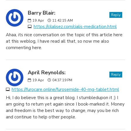
Barry Blair:
Reply
19
Apr
11:42:15 AM
https://cilalisez.com/cialis-medication.html
Ahaa, its nice conversation on the topic of this article here
at this weblog, I have read all that, so now me also
commenting here.
April Reynolds:
Reply
19
Apr
04:37:19 PM
https://furocare.online/furosemide-40-mg-tablet.html
Hi, I do believe this is a great blog. I stumbledupon it ;) I
am going to return yet again since I book-marked it. Money
and freedom is the best way to change, may you be rich
and continue to help other people.