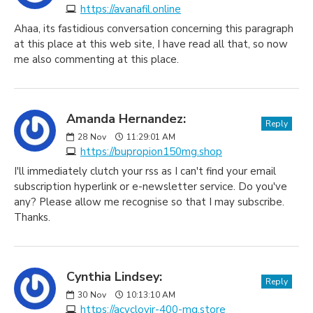
https://avanafil.online
Ahaa, its fastidious conversation concerning this paragraph
at this place at this web site, I have read all that, so now
me also commenting at this place.
Amanda Hernandez:
Reply
28
Nov
11:29:01 AM
https://bupropion150mg.shop
I'll immediately clutch your rss as I can't find your email
subscription hyperlink or e-newsletter service. Do you've
any? Please allow me recognise so that I may subscribe.
Thanks.
Cynthia Lindsey:
Reply
30
Nov
10:13:10 AM
https://acyclovir-400-mg.store