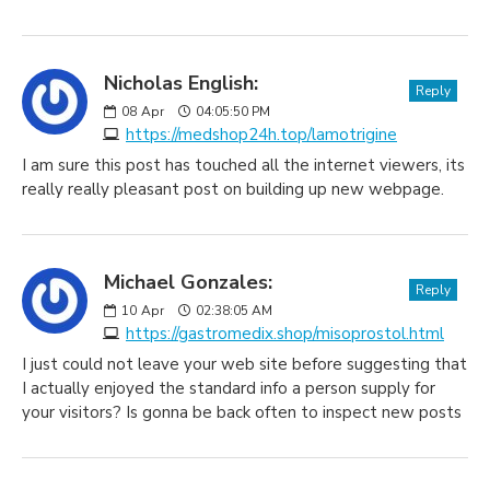
Nicholas English:
Reply
08
Apr
04:05:50 PM
https://medshop24h.top/lamotrigine
I am sure this post has touched all the internet viewers, its
really really pleasant post on building up new webpage.
Michael Gonzales:
Reply
10
Apr
02:38:05 AM
https://gastromedix.shop/misoprostol.html
I just could not leave your web site before suggesting that
I actually enjoyed the standard info a person supply for
your visitors? Is gonna be back often to inspect new posts