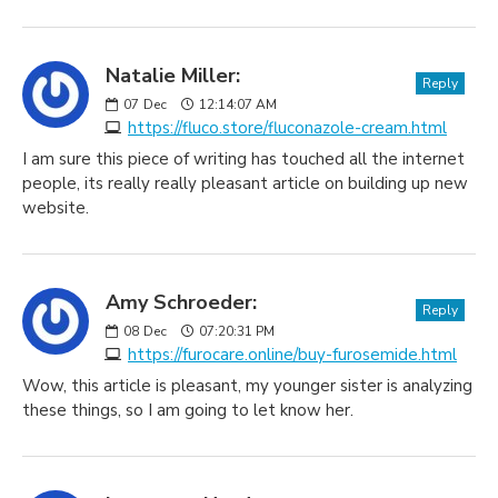
Natalie Miller:
Reply
07
Dec
12:14:07 AM
https://fluco.store/fluconazole-cream.html
I am sure this piece of writing has touched all the internet
people, its really really pleasant article on building up new
website.
Amy Schroeder:
Reply
08
Dec
07:20:31 PM
https://furocare.online/buy-furosemide.html
Wow, this article is pleasant, my younger sister is analyzing
these things, so I am going to let know her.