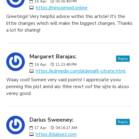
16
Apr
05:56:49 PM
https://minoximed.online
Greetings! Very helpful advice within this article! It's the
little changes which will make the biggest changes. Thanks
a lot for sharing!
Margaret Barajas:
Reply
16
Apr
11:23:48 PM
https://edmedix.com/sildenafil-citrate.html
Waay cool! Somee very vaid points! I appreciate yoou
penning this plst annd alo thhe rewt oof the sijte iis alsoo
verey good.
Darius Sweeney:
Reply
17
Apr
04:16:27 AM
https://cilalisez.com