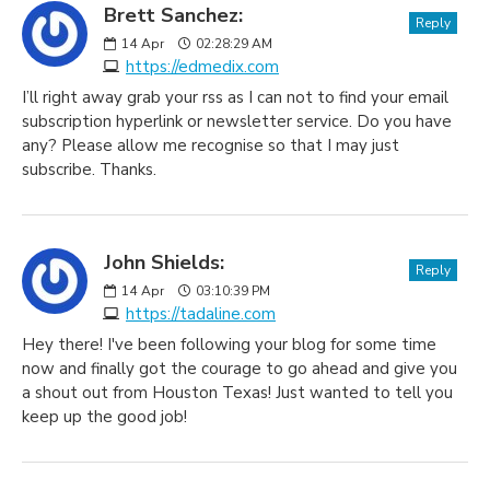
Brett Sanchez:
Reply
14
Apr
02:28:29 AM
https://edmedix.com
I’ll right away grab your rss as I can not to find your email
subscription hyperlink or newsletter service. Do you have
any? Please allow me recognise so that I may just
subscribe. Thanks.
John Shields:
Reply
14
Apr
03:10:39 PM
https://tadaline.com
Hey there! I've been following your blog for some time
now and finally got the courage to go ahead and give you
a shout out from Houston Texas! Just wanted to tell you
keep up the good job!