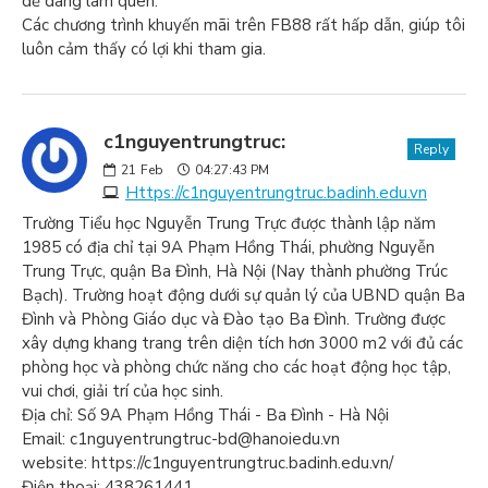
dễ dàng làm quen.
Các chương trình khuyến mãi trên FB88 rất hấp dẫn, giúp tôi
luôn cảm thấy có lợi khi tham gia.
c1nguyentrungtruc:
Reply
21
Feb
04:27:43 PM
Https://c1nguyentrungtruc.badinh.edu.vn
Trường Tiểu học Nguyễn Trung Trực được thành lập năm
1985 có địa chỉ tại 9A Phạm Hồng Thái, phường Nguyễn
Trung Trực, quận Ba Đình, Hà Nội (Nay thành phường Trúc
Bạch). Trường hoạt động dưới sự quản lý của UBND quận Ba
Đình và Phòng Giáo dục và Đào tạo Ba Đình. Trường được
xây dựng khang trang trên diện tích hơn 3000 m2 với đủ các
phòng học và phòng chức năng cho các hoạt động học tập,
vui chơi, giải trí của học sinh.
Địa chỉ: Số 9A Phạm Hồng Thái - Ba Đình - Hà Nội
Email: c1nguyentrungtruc-bd@hanoiedu.vn
website: https://c1nguyentrungtruc.badinh.edu.vn/
Điện thoại: 438261441