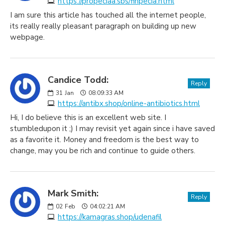
https://propeciaa.sbs/finpecia.html
I am sure this article has touched all the internet people,
its really really pleasant paragraph on building up new
webpage.
Candice Todd:
Reply
31
Jan
08:09:33 AM
https://antibx.shop/online-antibiotics.html
Hi, I do believe this is an excellent web site. I
stumbledupon it ;) I may revisit yet again since i have saved
as a favorite it. Money and freedom is the best way to
change, may you be rich and continue to guide others.
Mark Smith:
Reply
02
Feb
04:02:21 AM
https://kamagras.shop/udenafil