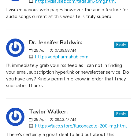
https://cilalisez.com/tadalafil-5mg.html
I visited various web pages however the audio feature for
audio songs current at this website is truly superb.
Dr. Jennifer Baldwin:
Reply
25
Apr
07:39:58 AM
https://edpharmahub.com
I’ll immediately grab your rss feed as I can not in finding
your email subscription hyperlink or newsletter service. Do
you have any? Kindly permit me know in order that I may
subscribe. Thanks.
Taylor Walker:
Reply
25
Apr
09:12:47 AM
https://fluco.store/fluconazole-200-mg.html
There's certainly a great deal to find out about this