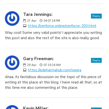
Tara Jennings:
Reply
27
Apr
04:07:24 PM
https://cenforce.online/cenforce-200.html
Way cool! Some very valid points! I appreciate you writing
this post and also the rest of the site is also really good.
Gary Freeman:
Reply
29
Apr
07:19:24 AM
https://edpharmahub.com/viagra
Ahaa, its fastidious discussion on the topic of this piece of
writing at this place at this blog, I have read all that, so at
this time me also commenting at this place.
Kevin Miller: